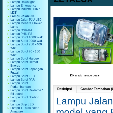
Lampu Downlight
Lampu Emergency
Lampu Industri HDK /
MDK
Lampu Jalan PJU
Lampu Jalan PJU LED
Lampu Menara / Tower
Lamp
Lampu OSRAM
Lampu PHILIPS
Lampu Sorot 1000 Watt
Lampu Sorot 2000 Watt
Lampu Sorot 250 - 400
Watt
Lampu Sorot 70 - 150
Watt
Lampu Sorot Halogen
Lampu Sorot Hemat
Energy
Lampu Sorot Lapangan
Futsal
Klik untuk memperbesar
Lampu Sorot LED
Lampu Sorot PAR
Lampu Sorot
Pertambangan
Deskripsi
Gambar Tambahan (0
Lampu Sorot Reklame /
Billboard
Lampu Sorot Stadion
Lampu Jalan
Bola
Lampu Strip LED
Lampu TL atau Neon
model yang 
Armature