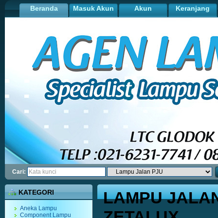
Beranda
Masuk Akun
Akun
Keranjang
Cari:
KATEGORI
LAMPU JALAN
Aneka Lampu
ZETALUX
Component Lampu